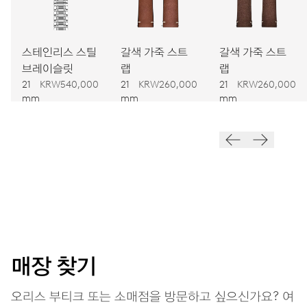
Ø 25.60 mm, 11 1/2’’’
스테인리스 스틸
갈색 가죽 스트
갈색 가죽 스트
와인딩
브레이슬릿
랩
랩
오토메틱 와인딩
21
KRW540,000
21
KRW260,000
21
KRW260,000
mm
mm
mm
진동
28,800 A/h, 4 Hz
다이얼
회색
매장 찾기
스트랩
레더(가죽)
오리스 부티크 또는 소매점을 방문하고 싶으신가요? 여