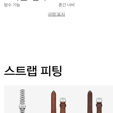
방수 기능
혼간 너비
사양 표시
이동
중앙 시, 분, 초 디스플레이, 날짜표시창, 날짜조정장치, 정교한
시간조정장치, 스탑세컨드 기능
38시간
스트랩 피팅
파워 리저브
캘리버
737
치수