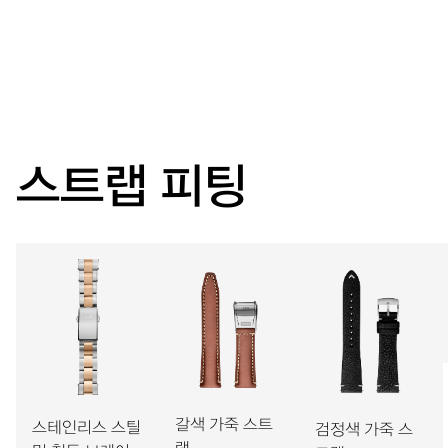
이동
중앙 시, 분, 초 디스플레이, 날짜표시창, 날짜조정장치, 정교한
시간조정장치, 스탑세컨드 기능
38시간
스트랩 피팅
파워 리저브
캘리버
733
치수
Ø 25.60 mm, 11 1/2’’’
갈색 가죽 스트
스테인리스 스틸
검정색 가죽 스
와인딩
랩