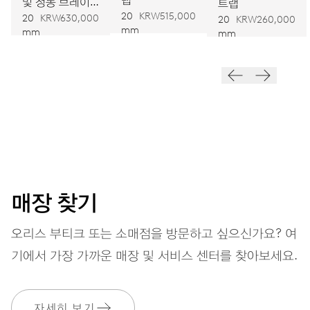
및 청동 브레이
트랩
오토메틱 와인딩
20
KRW515,000
슬릿
20
KRW630,000
20
KRW260,000
mm
mm
mm
진동
28,800 A/h, 4 Hz
다이얼
녹색
매장 찾기
스트랩
레더(가죽)
오리스 부티크 또는 소매점을 방문하고 싶으신가요? 여
기에서 가장 가까운 매장 및 서비스 센터를 찾아보세요.
보증
2 년
자세히 보기