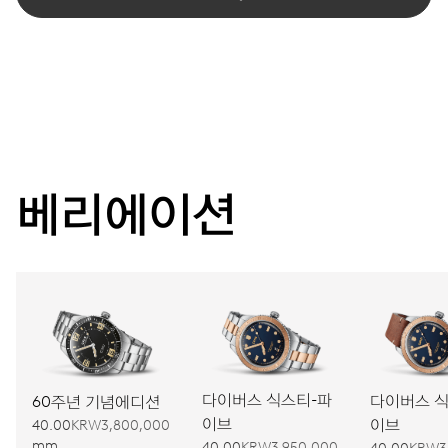
베리에이션
다이버스 식스티-파
다이버스 식
60주년 기념에디션
이브
이브
40.00
KRW3,800,000
mm
40.00
KRW3,950,000