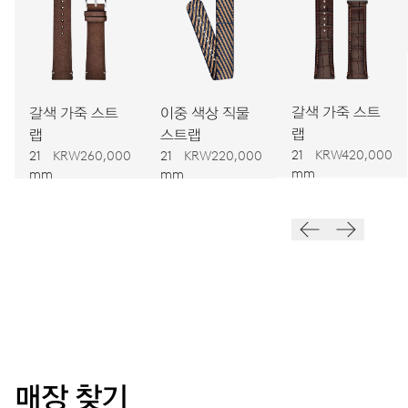
치수
Ø 25.60 mm, 11 1/2’’’
갈색 가죽 스트
갈색 가죽 스트
이중 색상 직물
와인딩
랩
랩
스트랩
오토메틱 와인딩
21
KRW420,000
21
KRW260,000
21
KRW220,000
mm
mm
mm
진동
28,800 A/h, 4 Hz
다이얼
청색
매장 찾기