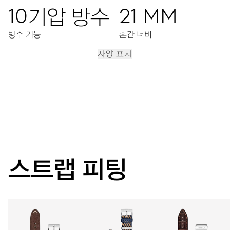
10기압 방수
21 MM
방수 기능
혼간 너비
사양 표시
이동
중앙 시, 분, 초 디스플레이, 날짜표시창, 날짜조정장치, 정교한
시간조정장치, 스탑세컨드 기능
38시간
스트랩 피팅
파워 리저브
캘리버
733