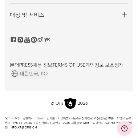
매장 및 서비스
문의
PRESS
채용 정보
TERMS OF USE
개인정보 보호정책
대한민국, KO
© Oris
2026
오리스코리아 유한회사ㅣ대표자: 민기홍ㅣ서울특별시 종로구 청계천로 71 (관철동) 10층ㅣ사업자 등록
번호: 495-88-01980 ㅣ통신판매자신고번호: 2025-서울종로-0816ㅣ고객센터: 02-735-9908ㅣ이메
일:
INFO.KR@ORIS.CH