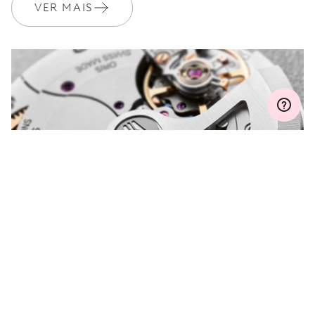
VER MAIS
GARANTIA
2 anos
Adira ao MyOris e obtenha uma extensão gratuita da sua
garantia para 3 anos
MYORIS
TEM UMA PERGUNTA PARA
NOS FAZER?