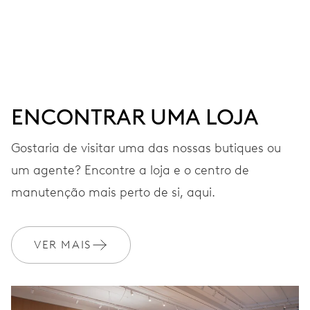
Ponteiros ao centro para horas, minutos e segundos,
mostrador subsidiário para a data, dia da semana e
segundo fuso horário (24 horas), data e dia da semana
instantâneos, botões para ajustamentos, janela com as
fases de lua, mecanismo preciso de cronometragem e
paragem de segundos
ENCONTRAR UMA LOJA
Gostaria de visitar uma das nossas butiques ou
38 h
um agente? Encontre a loja e o centro de
manutenção mais perto de si, aqui.
Reserva de marcha
CALIBRE
VER MAIS
581
DIMENSÕES