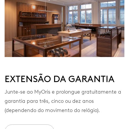
Ø 23.60 mm, 10 1/2’’’
MOVIMENTO
Automático
VIBRAÇÕES
28’800 A/h, 4 Hz
EXTENSÃO DA GARANTIA
MOSTRADOR
Cinzento
Junte-se ao MyOris e prolongue gratuitamente a
garantia para três, cinco ou dez anos
(dependendo do movimento do relógio).
BRACELETE
Aço inoxidável