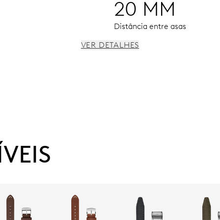
20 MM
Distância entre asas
VER DETALHES
anismo preciso de cronometragem e paragem de segundos
ÍVEIS