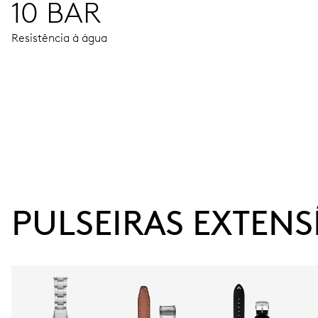
10 BAR
Resistência à água
MOVIMENTO
Ponteiros ao centro para horas, minutos e segundos, mec
38 h
PULSEIRAS EXTENS
Reserva de marcha
CALIBRE
733 (sem indicação da data)