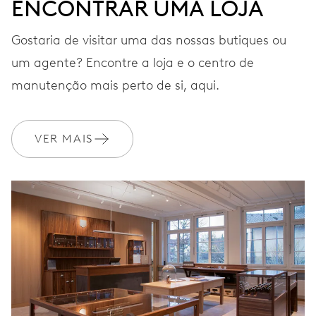
ENCONTRAR UMA LOJA
BRACELETE
Pele
Gostaria de visitar uma das nossas butiques ou
um agente? Encontre a loja e o centro de
Luxuoso estojo e
EXTRAS
manutenção mais perto de si, aqui.
certificado
VER MAIS
GARANTIA
2 anos
Adira ao MyOris e obtenha uma extensão gratuita da sua
garantia para 3 anos
MYORIS