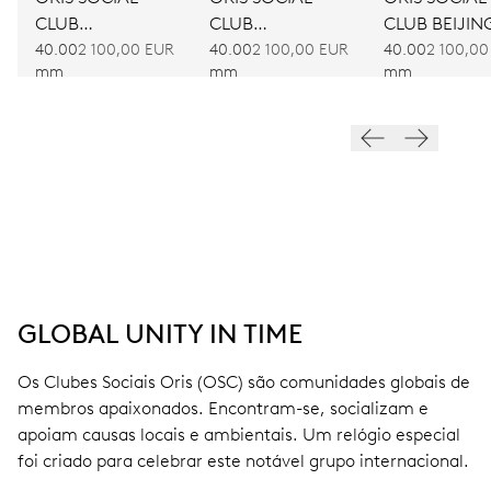
CLUB
CLUB
CLUB BEIJIN
AMSTERDAM
BARCELONA
40.00
2 100,00 EUR
40.00
2 100,00 EUR
40.00
2 100,00
mm
mm
mm
GLOBAL UNITY IN TIME
Os Clubes Sociais Oris (OSC) são comunidades globais de
membros apaixonados. Encontram-se, socializam e
apoiam causas locais e ambientais. Um relógio especial
foi criado para celebrar este notável grupo internacional.