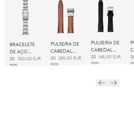
DIMENSÕES
Ø 25.60 mm, 11 1/2’’’
MOVIMENTO
PULSEIRA DE
P
PULSEIRA DE
BRACELETE
Automático
CABEDAL
C
CABEDAL
DE AÇO
PRETA
C
20
145,00 EUR
2
CASTANHA
20
285,00 EUR
INOXIDÁVEL
20
300,00 EUR
mm
mm
VIBRAÇÕES
mm
28’800 A/h, 4 Hz
MOSTRADOR
Branco