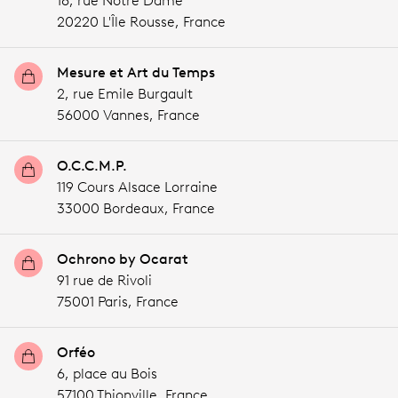
18, rue Notre Dame
20220 L'Île Rousse,
France
Mesure et Art du Temps
2, rue Emile Burgault
56000 Vannes,
France
O.C.C.M.P.
119 Cours Alsace Lorraine
33000 Bordeaux,
France
Ochrono by Ocarat
91 rue de Rivoli
75001 Paris,
France
Orféo
6, place au Bois
57100 Thionville,
France