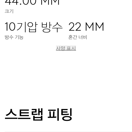
44.00 MM
크기
10기압 방수
22 MM
방수 기능
혼간 너비
사양 표시
이동
문자판 중앙에 위치한 시침, 분침과 24시 표시 눈금, 9시 방향
에 보조 초침, 확장된 날짜창, 즉각적인 날짜 변경 기능, 날짜와
24시 정정 장치, 그리고 정밀한 시간 조정 장치와 스탑 세컨드
스트랩 피팅
38시간
파워 리저브