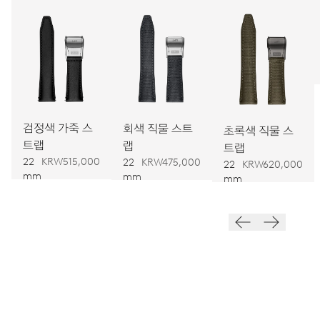
캘리버
748
치수
Ø 32.20 mm, 14 1/4’’’
검정색 가죽 스
회색 직물 스트
초록색 직물 스
트랩
랩
트랩
와인딩
22
KRW515,000
22
KRW475,000
22
KRW620,000
오토메틱 와인딩
mm
mm
mm
진동
28,800 A/h, 4 Hz
다이얼
검정색